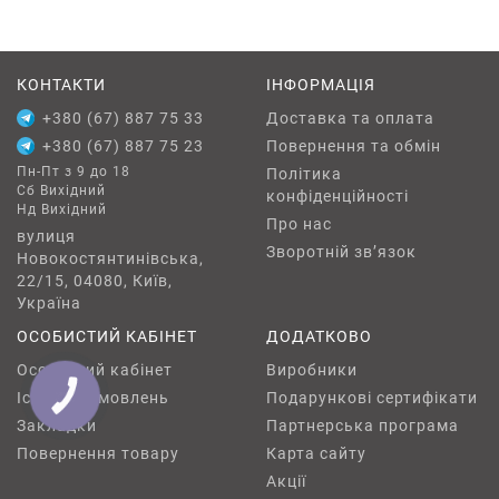
КОНТАКТИ
ІНФОРМАЦІЯ
+380 (67) 887 75 33
Доставка та оплата
+380 (67) 887 75 23
Повернення та обмін
Пн-Пт з 9 до 18
Політика
Сб Вихідний
конфіденційності
Нд Вихідний
Про нас
вулиця
Зворотній зв’язок
Новокостянтинівська,
22/15, 04080, Київ,
Україна
ОСОБИСТИЙ КАБІНЕТ
ДОДАТКОВО
Особистий кабінет
Виробники
Історія замовлень
Подарункові сертифікати
КНОПКА
ЗВ'ЯЗКУ
Закладки
Партнерська програма
Повернення товару
Карта сайту
Акції