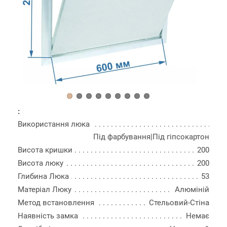
:
Використання люка
Під фарбування|Під гіпсокартон
Висота кришки
200
Висота люку
200
Глибина Люка
53
Матеріал Люку
Алюміній
Метод встановлення
Стельовий-Стіна
Наявність замка
Немає