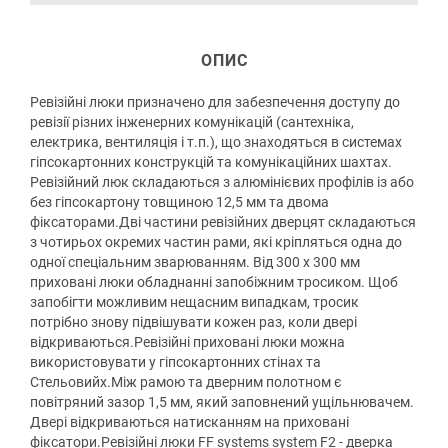
ОПИС
Ревізійні люки призначено для забезпечення доступу до
ревізії різних інженерних комунікацій (сантехніка,
електрика, вентиляція і т.п.), що знаходяться в системах
гіпсокартонних конструкцій та комунікаційних шахтах.
Ревізійний люк складаються з алюмінієвих профілів із або
без гіпсокартону товщиною 12,5 мм та двома
фіксаторами.Дві частини ревізійних дверцят складаються
з чотирьох окремих частин рами, які кріпляться одна до
одної спеціальним зварюванням. Від 300 х 300 мм
приховані люки обладнанні запобіжним тросиком. Щоб
запобігти можливим нещасним випадкам, тросик
потрібно знову підвішувати кожен раз, коли двері
відкриваються.Ревізійні приховані люки можна
використовувати у гіпсокартонних стінах та
Стельовийх.Між рамою та дверним полотном є
повітряний зазор 1,5 мм, який заповнений ущільнювачем.
Двері відкриваються натисканням на приховані
фіксатори.Ревізійні люки FF systems system F2 - дверка