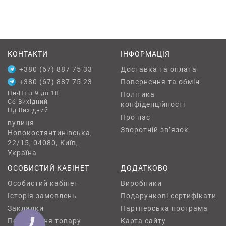
КОНТАКТИ
ІНФОРМАЦІЯ
+380 (67) 887 75 33
Доставка та оплата
+380 (67) 887 75 23
Повернення та обмін
Пн-Пт з 9 до 18
Політика
Сб Вихідний
конфіденційності
Нд Вихідний
Про нас
вулиця
Зворотній зв’язок
Новокостянтинівська,
22/15, 04080, Київ,
Україна
ОСОБИСТИЙ КАБІНЕТ
ДОДАТКОВО
Особистий кабінет
Виробники
Історія замовлень
Подарункові сертифікати
Закладки
Партнерська програма
Повернення товару
Карта сайту
КНОПКА