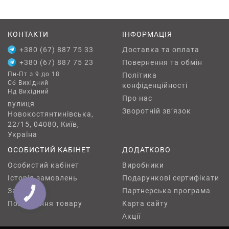
обслуговувати порівняно з традиційними
кабельними системами.
КОНТАКТИ
Модульність та гнучкість: Системи можуть
ІНФОРМАЦІЯ
бути легко адаптовані та розширені
+380 (67) 887 75 33
Доставка та оплата
відповідно до змін у потребах
+380 (67) 887 75 23
Повернення та обмін
електропостачання.
Пн-Пт з 9 до 18
Політика
Сб Вихідний
Естетичний вигляд: Сучасні шинопроводи
конфіденційності
Нд Вихідний
мають привабливий дизайн і можуть бути
Про нас
вулиця
інтегровані в архітектурні рішення будівлі.
Зворотній зв’язок
Новокостянтинівська,
22/15, 04080, Київ,
Україна
Шинопроводи застосовуються в різних областях,
ОСОБИСТИЙ КАБІНЕТ
ДОДАТКОВО
включаючи виробничі підприємства, торгові
центри, офісні будівлі, лікарні та інші місця, де
Особистий кабінет
Виробники
необхідний надійний та ефективний розподіл
Історія замовлень
Подарункові сертифікати
електроенергії на великі відстані або через
Закладки
Партнерська програма
КНОПКА
ЗВ'ЯЗКУ
великі простори. Завдяки своїй універсальності
Повернення товару
Карта сайту
та можливості забезпечення високих
Акції