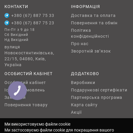
КОНТАКТИ
ІНФОРМАЦІЯ
+380 (67) 887 75 33
Доставка та оплата
+380 (67) 887 75 23
Повернення та обмін
Пн-Пт з 9 до 18
Політика
Сб Вихідний
конфіденційності
Нд Вихідний
Про нас
вулиця
Зворотній зв’язок
Новокостянтинівська,
22/15, 04080, Київ,
Україна
ОСОБИСТИЙ КАБІНЕТ
ДОДАТКОВО
Особистий кабінет
Виробники
Історія замовлень
Подарункові сертифікати
КНОПКА
ЗВ'ЯЗКУ
Закладки
Партнерська програма
Повернення товару
Карта сайту
Акції
Ми використовуємо файли cookie
Ми застосовуємо файли cookie для покращення вашого