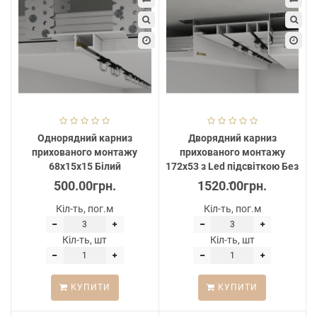
Однорядний карниз
Дворядний карниз
прихованого монтажу
прихованого монтажу
68х15х15 Білий
172х53 з Led підсвіткою Без
...
500.00грн.
1520.00грн.
Кіл-ть, пог.м
Кіл-ть, пог.м
Кіл-ть, шт
Кіл-ть, шт
КУПИТИ
КУПИТИ