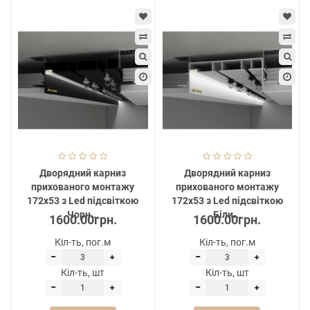
Дворядний карниз
Дворядний карниз
прихованого монтажу
прихованого монтажу
172х53 з Led підсвіткою
172х53 з Led підсвіткою
Чорн...
Біли...
1600.00грн.
1600.00грн.
Кіл-ть, пог.м
Кіл-ть, пог.м
Кіл-ть, шт
Кіл-ть, шт