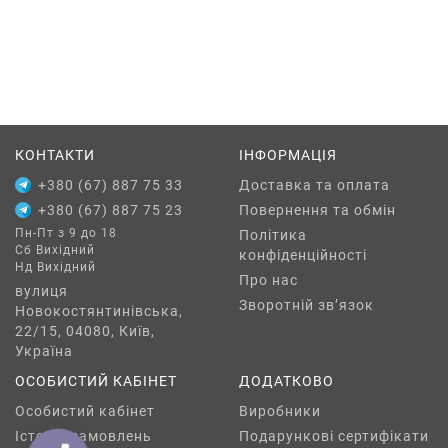
будівництві, машинобудуванні, виробництві меблів,
рекламних конструкцій, та для створення різних
верстатних систем, конвеєрів, робочих місць тощо
.
Переваги:
-
Міцність;
КОНТАКТИ
ІНФОРМАЦІЯ
- Легкість;
+380 (67) 887 75 33
Доставка та оплата
-
Корозійна стійкість;
+380 (67) 887 75 23
Повернення та обмін
-
Довговічність;
Пн-Пт з 9 до 18
Політика
-
Естетичний зовнішній вигляд;
Сб Вихідний
конфіденційності
Нд Вихідний
Про нас
вулиця
Зворотній зв’язок
Новокостянтинівська,
22/15, 04080, Київ,
Україна
ОСОБИСТИЙ КАБІНЕТ
ДОДАТКОВО
Особистий кабінет
Виробники
Історія замовлень
Подарункові сертифікати