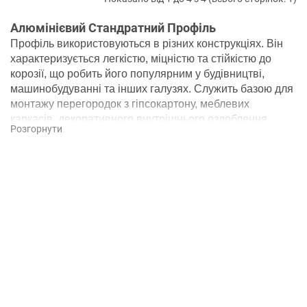
Алюмінієвий Стандратний Профіль
Профіль використовуються в різних конструкціях. Він
характеризується легкістю, міцністю та стійкістю до
корозії, що робить його популярним у будівництві,
машинобудуванні та інших галузях.
Служить базою для
монтажу перегородок з гіпсокартону, меблевих
каркасів, декоративного внутрішнього оздоблення
Розгорнути
приміщень, світлодіодних стрічок та ін. Профілі з
високоміцних алюмінієвих сплавів використовують у
машинобудівній галузі, авіабудуванні, важкій
промисловості тощо.
Розміри -
Довжина, ширина, висота та товщина стінок
можуть варіюватися в залежності від конкретного виду
профілю та його призначення;
Покриття -
Може мати різні види покриття, такі як
анодування або порошкове фарбування, для
покращення захисту від корозії та надання
декоративного вигляду;
Застосування -
Широко використовується в