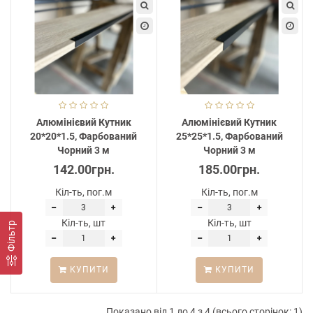
Алюмінієвий Кутник
Алюмінієвий Кутник
20*20*1.5, Фарбований
25*25*1.5, Фарбований
Чорний 3 м
Чорний 3 м
142.00грн.
185.00грн.
Кіл-ть, пог.м
Кіл-ть, пог.м
Кіл-ть, шт
Кіл-ть, шт
Фільтр
КУПИТИ
КУПИТИ
Показано від 1 до 4 з 4 (всього сторінок: 1)