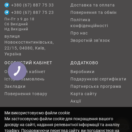
+380 (67) 887 75 33
Доставка та оплата
+380 (67) 887 75 23
Повернення та обмін
Пн-Пт з 9 до 18
Політика
Сб Вихідний
конфіденційності
Нд Вихідний
Про нас
вулиця
Зворотній зв’язок
Новокостянтинівська,
22/15, 04080, Київ,
Україна
ОСОБИСТИЙ КАБІНЕТ
ДОДАТКОВО
Особистий кабінет
Виробники
КНОПКА
ЗВ'ЯЗКУ
Історія замовлень
Подарункові сертифікати
Закладки
Партнерська програма
Повернення товару
Карта сайту
Акції
Ми використовуємо файли cookie
Ми застосовуємо файли cookie для покращення вашого
Made by
Ei8ht.agency
досвіду на сайті, надання релевантної інформації та аналізу
трафіку. Продовжуючи перегляд сайту, ви погоджуєтеся на