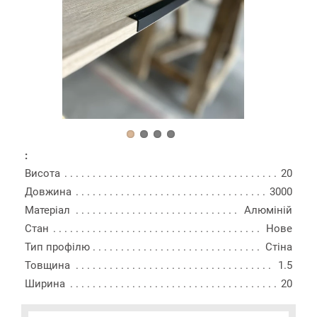
:
Висота
20
Довжина
3000
Матеріал
Алюміній
Стан
Нове
Тип профілю
Стіна
Товщина
1.5
Ширина
20