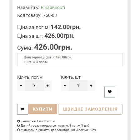
Наявність:
В наявності
Код товару:
760-03
142.00грн.
Цiна за пог.м:
426.00грн.
Цiна за шт:
426.00грн.
Сума:
Ціна одиниці (шт.): 426.00грн.
1 шт. = 3 пог.м
Кіл-ть, пог.м
Кіл-ть, шт
КУПИТИ
ШВИДКЕ ЗАМОВЛЕННЯ
Кількість в 1 шт: 3 пог.м
Даний товар продається кратно: 3 пог.м (1 шт)
Мінімальна кількість для замовлення: 3 пог.м (1 шт)