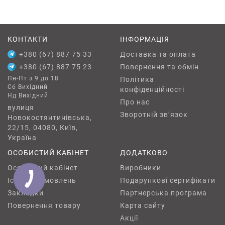
розміщення на зовнішніх стінах, фасадні
ревізійні люки виготовляються з
високоміцних та стійких до атмосферних
КОНТАКТИ
впливів матеріалів.
ІНФОРМАЦІЯ
Водонепроникність та теплоізоляція: Ці
+380 (67) 887 75 33
Доставка та оплата
люки оснащуються ущільнювачами, які
+380 (67) 887 75 23
Повернення та обмін
забезпечують захист від вологи та
Пн-Пт з 9 до 18
Політика
Сб Вихідний
зберігають теплоізоляційні властивості
конфіденційності
Нд Вихідний
фасаду.
Про нас
вулиця
Безпека: Фасадні ревізійні люки можуть
Зворотній зв’язок
Новокостянтинівська,
бути оснащені замками або іншими
22/15, 04080, Київ,
Україна
механізмами забезпечення безпеки для
запобігання несанкціонованому доступу.
ОСОБИСТИЙ КАБІНЕТ
ДОДАТКОВО
Простота обслуговування та ремонту: Вони
Особистий кабінет
Виробники
надають легкий доступ до комунікацій і
Історія замовлень
Подарункові сертифікати
систем, що знаходяться за фасадом,
Закладки
Партнерська програма
спрощуючи процеси обслуговування та
Повернення товару
Карта сайту
ремонту.
Акції