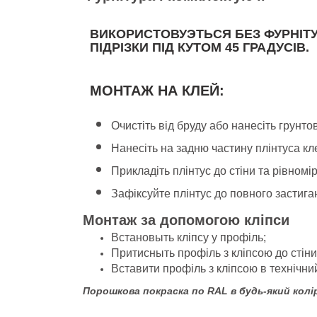
ВИКОРИСТОВУЭТЬСЯ БЕЗ ФУРНІТУ
ПІДРІЗКИ ПІД КУТОМ 45 ГРАДУСІВ.
МОНТАЖ НА КЛЕЙ:
Очистіть від бруду або нанесіть грунтовк
Нанесіть на задню частину плінтуса кл
Прикладіть плінтус до стіни та рівномі
Зафіксуйте плінтус до повного застига
Монтаж за допомогою кліпси
Встановыть кліпсу у профіль;
Притисныть профіль з кліпсою до стіни
Вставити профіль з кліпсою в технічни
Порошкова покраска по RAL в будь-який колір