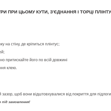
РИ ПРИ ЦЬОМУ КУТИ, З'ЄДНАННЯ І ТОРЦІ ПЛІ
у на стіну, де кріпиться плінтус;
ей;
рно притискайте його по всій довжині
ння клею.
й зазор, щоб вони відштовхувалися від покриття для підлоги
 під замовлення!