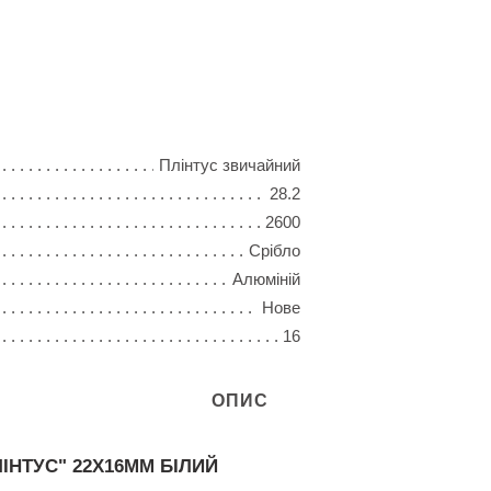
Плінтус звичайний
28.2
2600
Срібло
Алюміній
Нове
16
ОПИС
ІНТУС" 22Х16ММ БІЛИЙ