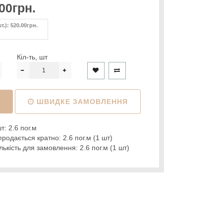
00грн.
т.): 520.00грн.
Кіл-ть, шт
И
ШВИДКЕ ЗАМОВЛЕННЯ
т: 2.6 пог.м
родається кратно: 2.6 пог.м (1 шт)
ькість для замовлення: 2.6 пог.м (1 шт)