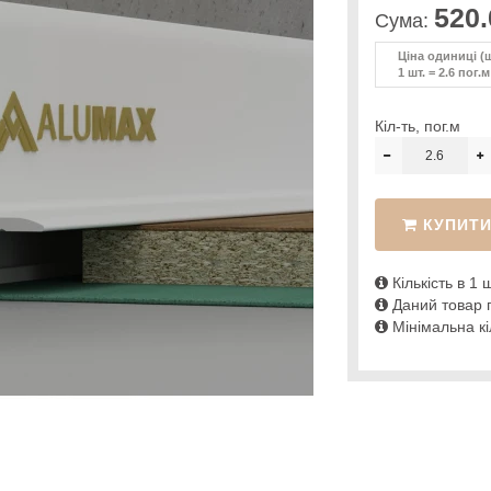
520.
Сума:
Ціна одиниці (ш
1 шт. = 2.6 пог.м
Кіл-ть, пог.м
КУПИТ
Кількість в 1 ш
Даний товар п
Мінімальна кіл