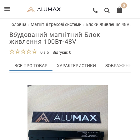
0
Головна
Магнітні трекові системи
Блоки Живлення 48V
Вб
Вбудований магнітний Блок
живлення 100Вт-48V
0 з 5
Відгуків: 0
ВСЕ ПРО ТОВАР
ХАРАКТЕРИСТИКИ
ЗОБРАЖЕННЯ