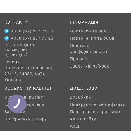
КОНТАКТИ
ІНФОРМАЦІЯ
+380 (67) 887 75 33
Доставка та оплата
+380 (67) 887 75 23
Повернення та обмін
Пн-Пт з 9 до 18
Політика
Сб Вихідний
конфіденційності
Нд Вихідний
Про нас
вулиця
Зворотній зв’язок
Новокостянтинівська,
22/15, 04080, Київ,
Україна
ОСОБИСТИЙ КАБІНЕТ
ДОДАТКОВО
Особистий кабінет
Виробники
Історія замовлень
Подарункові сертифікати
КНОПКА
ЗВ'ЯЗКУ
Закладки
Партнерська програма
Повернення товару
Карта сайту
Акції