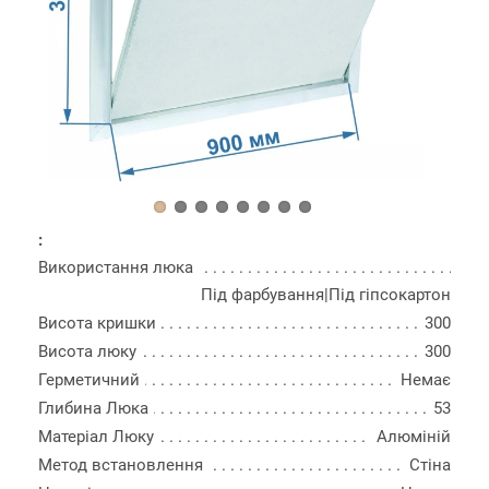
:
Використання люка
Під фарбування|Під гіпсокартон
Висота кришки
300
Висота люку
300
Герметичний
Немає
Глибина Люка
53
Матеріал Люку
Алюміній
Метод встановлення
Стіна