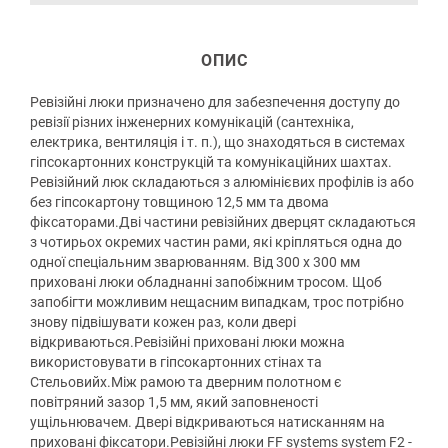
ОПИС
Ревізійні люки призначено для забезпечення доступу до
ревізії різних інженерних комунікацій (сантехніка,
електрика, вентиляція і т. п.), що знаходяться в системах
гіпсокартонних конструкцій та комунікаційних шахтах.
Ревізійний люк складаються з алюмінієвих профілів із або
без гіпсокартону товщиною 12,5 мм та двома
фіксаторами.Дві частини ревізійних дверцят складаються
з чотирьох окремих частин рами, які кріпляться одна до
одної спеціальним зварюванням. Від 300 х 300 мм
приховані люки обладнанні запобіжним тросом. Щоб
запобігти можливим нещасним випадкам, трос потрібно
знову підвішувати кожен раз, коли двері
відкриваються.Ревізійні приховані люки можна
використовувати в гіпсокартонних стінах та
Стельовийх.Між рамою та дверним полотном є
повітряний зазор 1,5 мм, який заповненості
ущільнювачем. Двері відкриваються натисканням на
приховані фіксатори.Ревізійні люки FF systems system F2 -