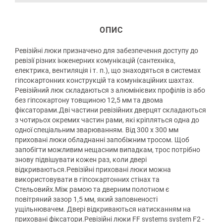
ОПИС
Ревізійні люки призначено для забезпечення доступу до
ревізії різних інженерних комунікацій (сантехніка,
електрика, вентиляція і т. п.), що знаходяться в системах
гіпсокартонних конструкцій та комунікаційних шахтах.
Ревізійний люк складаються з алюмінієвих профілів із або
без гіпсокартону товщиною 12,5 мм та двома
фіксаторами.Дві частини ревізійних дверцят складаються
з чотирьох окремих частин рами, які кріпляться одна до
одної спеціальним зварюванням. Від 300 х 300 мм
приховані люки обладнанні запобіжним тросом. Щоб
запобігти можливим нещасним випадкам, трос потрібно
знову підвішувати кожен раз, коли двері
відкриваються.Ревізійні приховані люки можна
використовувати в гіпсокартонних стінах та
Стельовийх.Між рамою та дверним полотном є
повітряний зазор 1,5 мм, який заповненості
ущільнювачем. Двері відкриваються натисканням на
приховані фіксатори.Ревізійні люки FF systems system F2 -