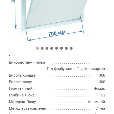
:
Використання люка
Під фарбування|Під гіпсокартон
Висота кришки
300
Висота люку
300
Герметичний
Немає
Глибина Люка
53
Матеріал Люку
Алюміній
Метод встановлення
Стіна