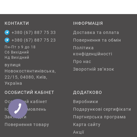
КОНТАКТИ
ІНФОРМАЦІЯ
+380 (67) 887 75 33
Доставка та оплата
+380 (67) 887 75 23
Повернення та обмін
Пн-Пт з 9 до 18
Політика
Сб Вихідний
конфіденційності
Нд Вихідний
Про нас
вулиця
Зворотній зв’язок
Новокостянтинівська,
22/15, 04080, Київ,
Україна
ОСОБИСТИЙ КАБІНЕТ
ДОДАТКОВО
Особистий кабінет
Виробники
Історія замовлень
Подарункові сертифікати
КНОПКА
ЗВ'ЯЗКУ
Закладки
Партнерська програма
Повернення товару
Карта сайту
Акції