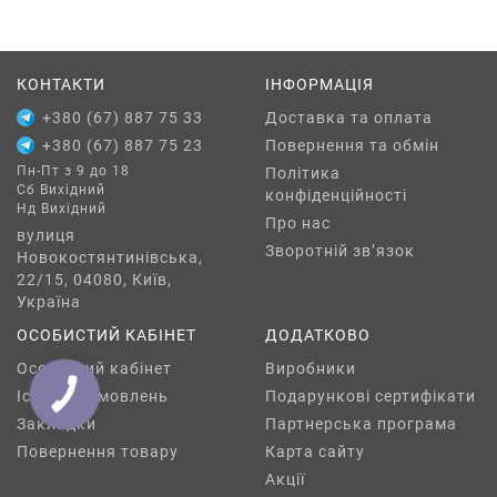
КОНТАКТИ
ІНФОРМАЦІЯ
+380 (67) 887 75 33
Доставка та оплата
+380 (67) 887 75 23
Повернення та обмін
Пн-Пт з 9 до 18
Політика
Сб Вихідний
конфіденційності
Нд Вихідний
Про нас
вулиця
Зворотній зв’язок
Новокостянтинівська,
22/15, 04080, Київ,
Україна
ОСОБИСТИЙ КАБІНЕТ
ДОДАТКОВО
Особистий кабінет
Виробники
Історія замовлень
Подарункові сертифікати
КНОПКА
ЗВ'ЯЗКУ
Закладки
Партнерська програма
Повернення товару
Карта сайту
Акції