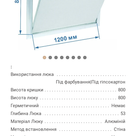
:
Використання люка
Під фарбування|Під гіпсокартон
Висота кришки
800
Висота люку
800
Герметичний
Немає
Глибина Люка
53
Матеріал Люку
Алюміній
Метод встановлення
Стіна