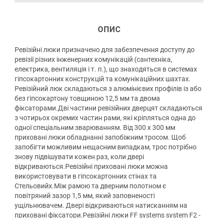
ОПИС
Ревізійні люки призначено для забезпечення доступу до
ревізії різних інженерних комунікацій (сантехніка,
електрика, вентиляція і т. п.), що знаходяться в системах
гіпсокартонних конструкцій та комунікаційних шахтах.
Ревізійний люк складаються з алюмінієвих профілів із або
без гіпсокартону товщиною 12,5 мм та двома
фіксаторами.Дві частини ревізійних дверцят складаються
з чотирьох окремих частин рами, які кріпляться одна до
одної спеціальним зварюванням. Від 300 х 300 мм
приховані люки обладнанні запобіжним тросом. Щоб
запобігти можливим нещасним випадкам, трос потрібно
знову підвішувати кожен раз, коли двері
відкриваються.Ревізійні приховані люки можна
використовувати в гіпсокартонних стінах та
Стельовийх.Між рамою та дверним полотном є
повітряний зазор 1,5 мм, який заповненості
ущільнювачем. Двері відкриваються натисканням на
приховані фіксатори.Ревізійні люки FF systems system F2 -