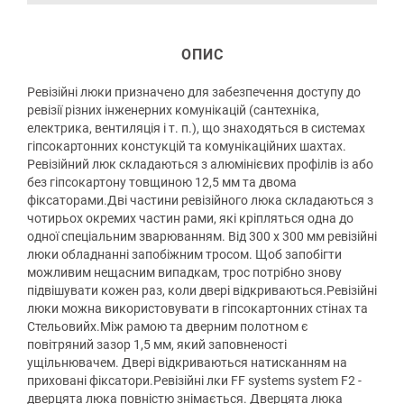
ОПИС
Ревізійні люки призначено для забезпечення доступу до
ревізії різних інженерних комунікацій (сантехніка,
електрика, вентиляція і т. п.), що знаходяться в системах
гіпсокартонних констукцій та комунікаційних шахтах.
Ревізійний люк складаються з алюмінієвих профілів із або
без гіпсокартону товщиною 12,5 мм та двома
фіксаторами.Дві частини ревізійного люка складаються з
чотирьох окремих частин рами, які кріпляться одна до
одної спеціальним зварюванням. Від 300 х 300 мм ревізійні
люки обладнанні запобіжним тросом. Щоб запобігти
можливим нещасним випадкам, трос потрібно знову
підвішувати кожен раз, коли двері відкриваються.Ревізійні
люки можна використовувати в гіпсокартонних стінах та
Стельовийх.Між рамою та дверним полотном є
повітряний зазор 1,5 мм, який заповненості
ущільнювачем. Двері відкриваються натисканням на
приховані фіксатори.Ревізійні лки FF systems system F2 -
дверцята люка повністю знімається. Дверцята люка