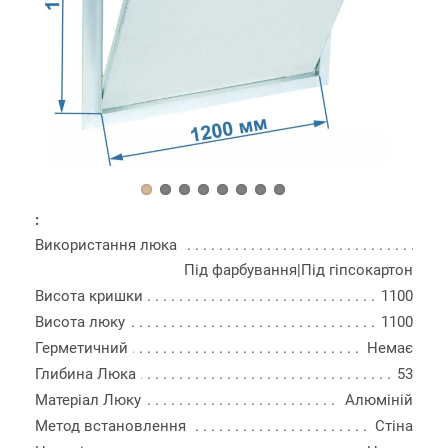
:
Використання люка
Під фарбування|Під гіпсокартон
Висота кришки
1100
Висота люку
1100
Герметичний
Немає
Глибина Люка
53
Матеріал Люку
Алюміній
Метод встановлення
Стіна