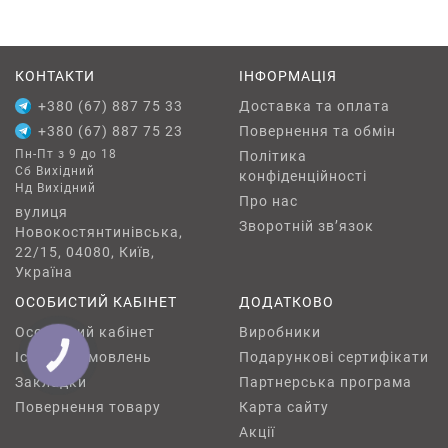
КОНТАКТИ
ІНФОРМАЦІЯ
+380 (67) 887 75 33
Доставка та оплата
+380 (67) 887 75 23
Повернення та обмін
Пн-Пт з 9 до 18
Політика
Сб Вихідний
конфіденційності
Нд Вихідний
Про нас
вулиця
Зворотній зв’язок
Новокостянтинівська,
22/15, 04080, Київ,
Україна
ОСОБИСТИЙ КАБІНЕТ
ДОДАТКОВО
Особистий кабінет
Виробники
Історія замовлень
Подарункові сертифікати
КНОПКА
ЗВ'ЯЗКУ
Закладки
Партнерська програма
Повернення товару
Карта сайту
Акції