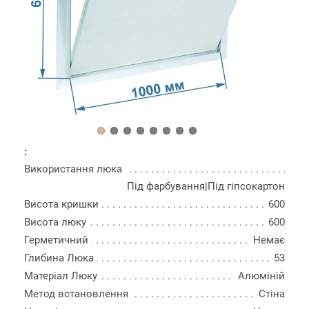
:
Використання люка
Під фарбування|Під гіпсокартон
Висота кришки
600
Висота люку
600
Герметичний
Немає
Глибина Люка
53
Матеріал Люку
Алюміній
Метод встановлення
Стіна