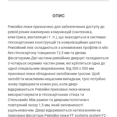
ОПИС
Ревізійні люки призначено для забезпечення доступу до
ревізії різних інженерних комунікацій (сантехніка,
електрика, вентиляція і т. п.), що знаходяться в системах
гіпсокартонних конструкцій та комунікаційних шахтах.
Ревізійний люк складаються з алюмінієвих профілів із або
без гіпсокартону товщиною 12,5 мм та двома
фіксаторами.Дві частини ревізійних дверцят складаються
з чотирьох окремих частин рами, які кріпляться одна до
одної спеціальним зварюванням. Від 300 х 300 мм
приховані люки обладнанні запобіжним тросом. Щоб
запобігти можливим нещасним випадкам, трос потрібно
знову підвішувати кожен раз, коли двері
відкриваються.Ревізійні приховані люки можна
використовувати в гіпсокартонних стінах та
Стельовийх.Між рамою та дверним полотном є
повітряний зазор 1,5 мм, який заповненості
ущільнювачем. Двері відкриваються натисканням на
приховані фіксатори.Ревізійні люки FF systems system F2 -