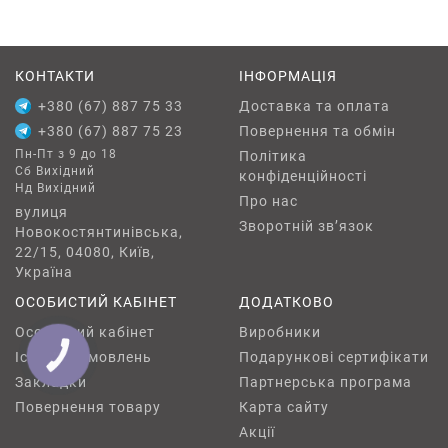
КОНТАКТИ
ІНФОРМАЦІЯ
+380 (67) 887 75 33
Доставка та оплата
+380 (67) 887 75 23
Повернення та обмін
Пн-Пт з 9 до 18
Політика
Сб Вихідний
конфіденційності
Нд Вихідний
Про нас
вулиця
Зворотній зв’язок
Новокостянтинівська,
22/15, 04080, Київ,
Україна
ОСОБИСТИЙ КАБІНЕТ
ДОДАТКОВО
Особистий кабінет
Виробники
Історія замовлень
Подарункові сертифікати
КНОПКА
ЗВ'ЯЗКУ
Закладки
Партнерська програма
Повернення товару
Карта сайту
Акції