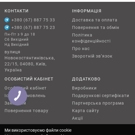
КОНТАКТИ
ІНФОРМАЦІЯ
+380 (67) 887 75 33
Доставка та оплата
+380 (67) 887 75 23
Повернення та обмін
Пн-Пт з 9 до 18
Політика
Сб Вихідний
конфіденційності
Нд Вихідний
Про нас
вулиця
Зворотній зв’язок
Новокостянтинівська,
22/15, 04080, Київ,
Україна
ОСОБИСТИЙ КАБІНЕТ
ДОДАТКОВО
Особистий кабінет
Виробники
Історія замовлень
Подарункові сертифікати
КНОПКА
ЗВ'ЯЗКУ
Закладки
Партнерська програма
Повернення товару
Карта сайту
Акції
Ми використовуємо файли cookie