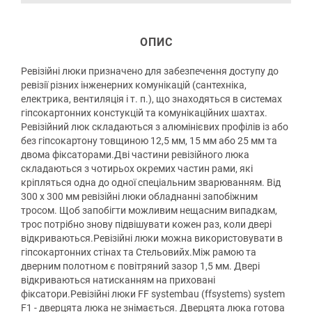
ОПИС
Ревізійні люки призначено для забезпечення доступу до
ревізії різних інженерних комунікацій (сантехніка,
електрика, вентиляція і т. п.), що знаходяться в системах
гіпсокартонних констукцій та комунікаційних шахтах.
Ревізійний люк складаються з алюмінієвих профілів із або
без гіпсокартону товщиною 12,5 мм, 15 мм або 25 мм та
двома фіксаторами.Дві частини ревізійного люка
складаються з чотирьох окремих частин рами, які
кріпляться одна до одної спеціальним зварюванням. Від
300 х 300 мм ревізійні люки обладнанні запобіжним
тросом. Щоб запобігти можливим нещасним випадкам,
трос потрібно знову підвішувати кожен раз, коли двері
відкриваються.Ревізійні люки можна використовувати в
гіпсокартонних стінах та Стельовийх.Між рамою та
дверним полотном є повітряний зазор 1,5 мм. Двері
відкриваються натисканням на приховані
фіксатори.Ревізійні люки FF systembau (ffsystems) system
F1 - дверцята люка не знімається. Дверцята люка готова