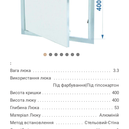
:
Вага люка
3.3
Використання люка
Під фарбування|Під гіпсокартон
Висота кришки
400
Висота люку
400
Глибина Люка
53
Матеріал Люку
Алюміній
Метод встановлення
Стельовий-Стіна