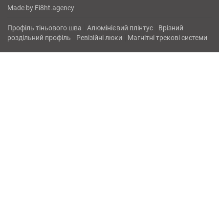
Made by
Ei8ht.agency
Профіль тіньового шва
Алюмінієвий плінтус
Врізний
роздільний профіль
Ревізійні люки
Магнітні трекові системи