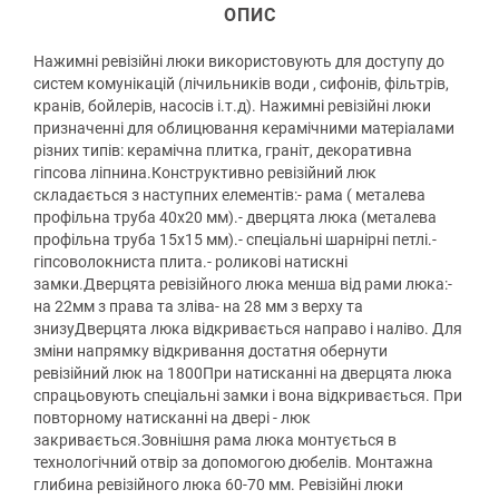
ОПИС
Нажимні ревізійні люки використовують для доступу до
систем комунікацій (лічильників води , сифонів, фільтрів,
кранів, бойлерів, насосів і.т.д). Нажимні ревізійні люки
призначенні для облицювання керамічними матеріалами
різних типів: керамічна плитка, граніт, декоративна
гіпсова ліпнина.Конструктивно ревізійний люк
складається з наступних елементів:- рама ( металева
профільна труба 40х20 мм).- дверцята люка (металева
профільна труба 15х15 мм).- спеціальні шарнірні петлі.-
гіпсоволокниста плита.- роликові натискні
замки.Дверцята ревізійного люка менша від рами люка:-
на 22мм з права та зліва- на 28 мм з верху та
знизуДверцята люка відкривається направо і наліво. Для
зміни напрямку відкривання достатня обернути
ревізійний люк на 1800При натисканні на дверцята люка
спрацьовують спеціальні замки і вона відкривається. При
повторному натисканні на двері - люк
закривається.Зовнішня рама люка монтується в
технологічний отвір за допомогою дюбелів. Монтажна
глибина ревізійного люка 60-70 мм. Ревізійні люки