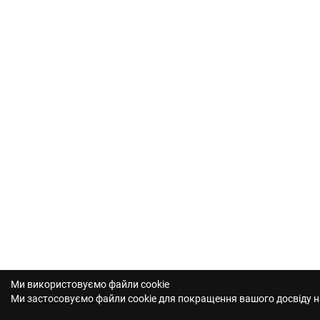
Ми використовуємо файли cookie
Ми застосовуємо файли cookie для покращення вашого досвіду на 
Сума:
2910.00грн.