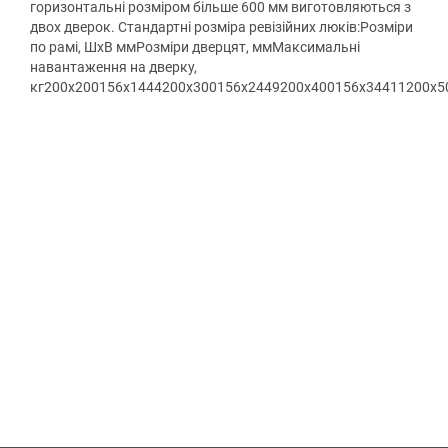
горизонтальні розміром більше 600 мм виготовляються з
двох дверок. Стандартні розміра ревізійних люків:Розміри
по рамі, ШхВ ммРозміри дверцят, ммМаксимальні
навантаження на дверку,
кг200х200156х1444200х300156х2449200х400156х34411200х5