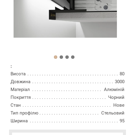
:
Висота
80
Довжина
3000
Матеріал
Алюміній
Покриття
Чорний
Стан
Нове
Тип профілю
Стельовий
Ширина
95