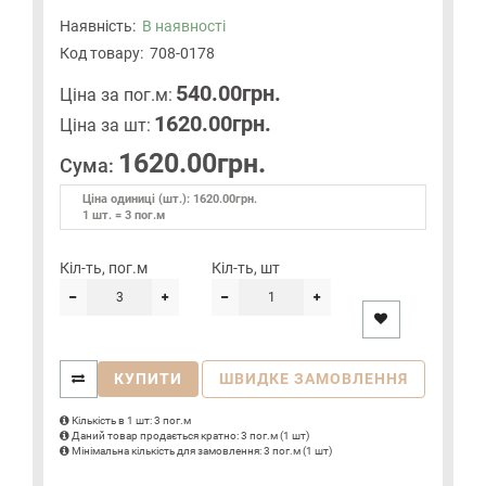
Наявність:
В наявності
Код товару:
708-0178
540.00грн.
Цiна за пог.м:
1620.00грн.
Цiна за шт:
1620.00грн.
Сума:
Ціна одиниці (шт.): 1620.00грн.
1 шт. = 3 пог.м
Кіл-ть, пог.м
Кіл-ть, шт
КУПИТИ
ШВИДКЕ ЗАМОВЛЕННЯ
Кількість в 1 шт: 3 пог.м
Даний товар продається кратно: 3 пог.м (1 шт)
Мінімальна кількість для замовлення: 3 пог.м (1 шт)