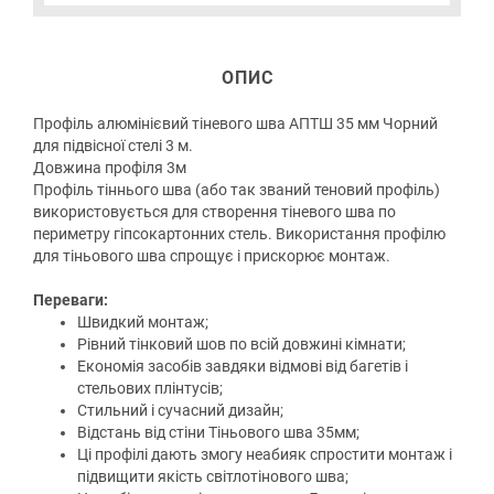
ОПИС
Профіль алюмінієвий тіневого шва АПТШ 35 мм Чорний
для підвісної стелі 3 м.
Довжина профіля 3м
Профіль тіннього шва (або так званий теновий профіль)
використовується для створення тіневого шва по
периметру гіпсокартонних стель. Використання профілю
для тіньового шва спрощує і прискорює монтаж.
Переваги:
Швидкий монтаж;
Рівний тінковий шов по всій довжині кімнати;
Економія засобів завдяки відмові від багетів і
стельових плінтусів;
Стильний і сучасний дизайн;
Відстань від стіни Тіньового шва 35мм;
Ці профілі дають змогу неабияк спростити монтаж і
підвищити якість світлотінового шва;