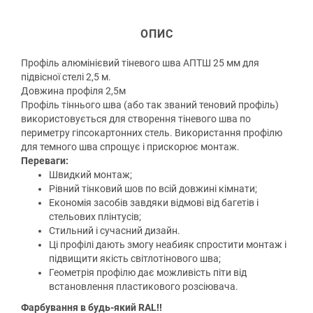
ОПИС
Профіль алюмінієвий тіневого шва АПТШ 25 мм для
підвісної стелі 2,5 м.
Довжина профіля 2,5м
Профіль тіннього шва (або так званий теновий профіль)
використовується для створення тіневого шва по
периметру гіпсокартонних стель. Використання профілю
для темного шва спрощує і прискорює монтаж.
Переваги:
Швидкий монтаж;
Рівний тінковий шов по всій довжині кімнати;
Економія засобів завдяки відмові від багетів і
стельових плінтусів;
Стильний і сучасний дизайн.
Ці профілі дають змогу неабияк спростити монтаж і
підвищити якість світлотінового шва;
Геометрія профілю дає можливість піти від
встановлення пластикового розсіювача.
Фарбування в будь-який RAL!!