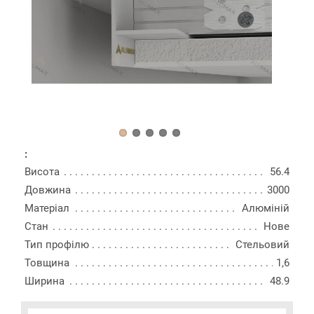
:
Висота
56.4
Довжина
3000
Матеріал
Алюміній
Стан
Нове
Тип профілю
Стельовий
Товщина
1,6
Ширина
48.9