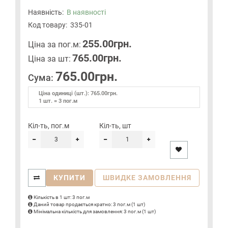
Наявність:
В наявності
Код товару:
335-01
255.00грн.
Цiна за пог.м:
765.00грн.
Цiна за шт:
765.00грн.
Сума:
Ціна одиниці (шт.): 765.00грн.
1 шт. = 3 пог.м
Кіл-ть, пог.м
Кіл-ть, шт
КУПИТИ
ШВИДКЕ ЗАМОВЛЕННЯ
Кількість в 1 шт: 3 пог.м
Даний товар продається кратно: 3 пог.м (1 шт)
Мінімальна кількість для замовлення: 3 пог.м (1 шт)