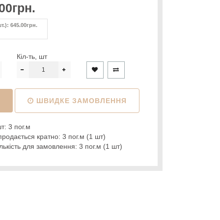
00грн.
т.): 645.00грн.
Кіл-ть, шт
И
ШВИДКЕ ЗАМОВЛЕННЯ
т: 3 пог.м
родається кратно: 3 пог.м (1 шт)
ькість для замовлення: 3 пог.м (1 шт)