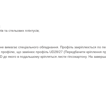
;
ів та стельових плінтусів;
 не вимагає спеціального обладнання. Профіль закріплюється по пе
о профілю, що замінює профіль UD28/27 (Передбачити кріплення про
 до якого в подальшому кріпляться листи гіпсокартону. На заверш