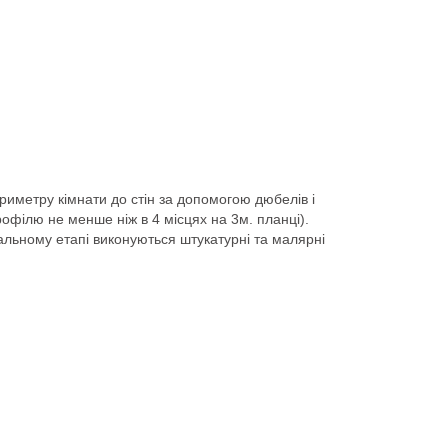
риметру кімнати до стін за допомогою дюбелів і
філю не менше ніж в 4 місцях на 3м. планці).
альному етапі виконуються штукатурні та малярні