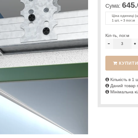
645.
Сума:
Ціна одиниці (ш
1 шт. = 3 пог.м
Кіл-ть, пог.м
КУПИТ
Кількість в 1 ш
Даний товар п
Мінімальна кіл