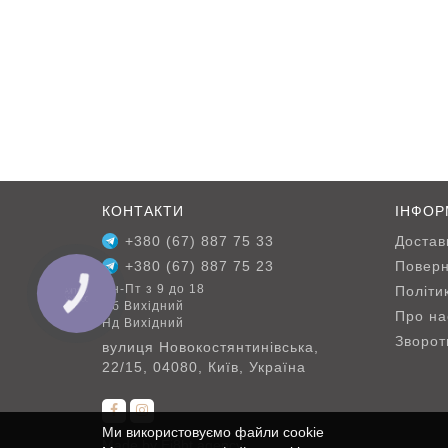
КОНТАКТИ
ІНФОР
+380 (67) 887 75 33
Достав
+380 (67) 887 75 23
Поверн
Пн-Пт з 9 до 18
Політи
КНОПКА
ЗВ'ЯЗКУ
Сб Вихідний
Про на
Нд Вихідний
Зворотн
вулиця Новокостянтинівська,
22/15, 04080, Київ, Україна
Ми використовуємо файли cookie
Made by
Ei8ht.agency