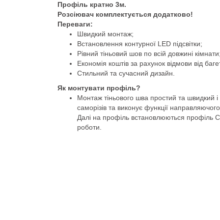
Профіль кратно 3м.
Розсіювач комплектується додатково!
Переваги:
Швидкий монтаж;
Встановлення контурної LED підсвітки;
Рівний тіньовий шов по всій довжині кімнати
Економія коштів за рахунок відмови від багет
Стильний та сучасний дизайн.
Як монтувати профіль?
Монтаж тіньового шва простий та швидкий і
саморізів та виконує функції направляючог
Далі на профіль встановлюються профіль CD
роботи.