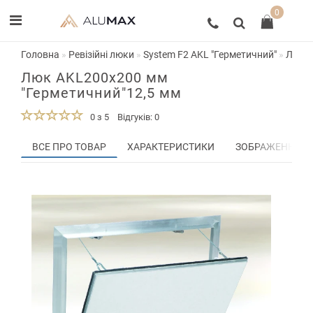
0
Головна
Ревізійні люки
System F2 AKL "Герметичний"
Люк A
Люк AKL200x200 мм
"Герметичний"12,5 мм
0 з 5
Відгуків: 0
ВСЕ ПРО ТОВАР
ХАРАКТЕРИСТИКИ
ЗОБРАЖЕННЯ