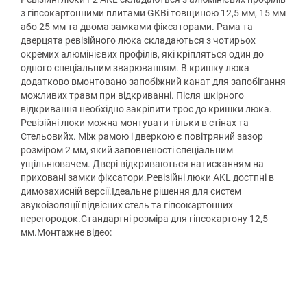
з гіпсокартонними плитами GKBi товщиною 12,5 мм, 15 мм
або 25 мм та двома замками фіксаторами. Рама та
дверцята ревізійного люка складаються з чотирьох
окремих алюмінієвих профілів, які кріпляться один до
одного спеціальним зварюванням. В кришку люка
додатково вмонтовано запобіжний канат для запобігання
можливих травм при відкриванні. Після шкірного
відкривання необхідно закріпити трос до кришки люка.
Ревізійні люки можна монтувати тільки в стінах та
Стельовийх. Між рамою і дверкою є повітряний зазор
розміром 2 мм, який заповненості спеціальним
ущільнювачем. Двері відкриваються натисканням на
приховані замки фіксатори.Ревізійні люки AKL достпні в
димозахисній версії.Ідеальне рішення для систем
звукоізоляції підвісних стель та гіпсокартонних
перегородок.Стандартні розміра для гіпсокартону 12,5
мм.Монтажне відео: