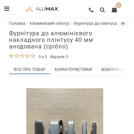
0
Головна
Алюмінієвий плінтус
Фурнітура до плінтуса
Фурніт
Фурнітура до алюмінієвого
накладного плінтусу 40 мм
анодована (срібло)
0 з 5
Відгуків: 0
ВСЕ ПРО ТОВАР
ХАРАКТЕРИСТИКИ
ЗОБРАЖЕННЯ