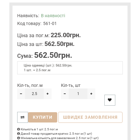
Наявність:
В наявності
Код товару:
561-01
225.00грн.
Цiна за пог.м:
562.50грн.
Цiна за шт:
562.50грн.
Сума:
Ціна одиниці (шт.): 562.50грн.
1 шт. = 2.5 пог.м
Кіл-ть, пог.м
Кіл-ть, шт
КУПИТИ
ШВИДКЕ ЗАМОВЛЕННЯ
Кількість в 1 шт: 2.5 пог.м
Даний товар продається кратно: 2.5 пог.м (1 шт)
Мінімальна кількість для замовлення: 2.5 пог.м (1 шт)