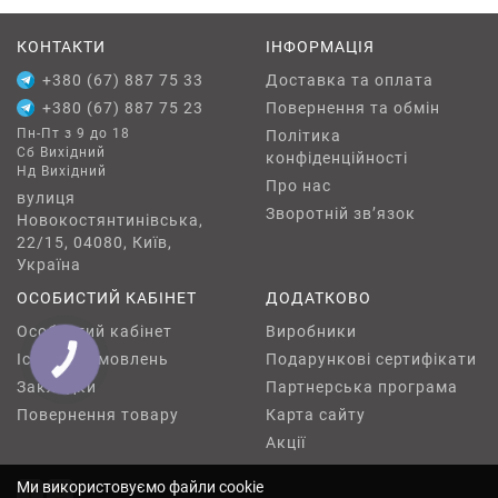
КОНТАКТИ
ІНФОРМАЦІЯ
+380 (67) 887 75 33
Доставка та оплата
+380 (67) 887 75 23
Повернення та обмін
Пн-Пт з 9 до 18
Політика
Сб Вихідний
конфіденційності
Нд Вихідний
Про нас
вулиця
Зворотній зв’язок
Новокостянтинівська,
22/15, 04080, Київ,
Україна
ОСОБИСТИЙ КАБІНЕТ
ДОДАТКОВО
Особистий кабінет
Виробники
Історія замовлень
Подарункові сертифікати
КНОПКА
ЗВ'ЯЗКУ
Закладки
Партнерська програма
Повернення товару
Карта сайту
Акції
Ми використовуємо файли cookie