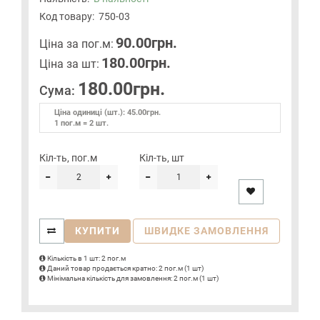
Код товару:
750-03
90.00грн.
Цiна за пог.м:
180.00грн.
Цiна за шт:
180.00грн.
Сума:
Ціна одиниці (шт.): 45.00грн.
1 пог.м = 2 шт.
Кіл-ть, пог.м
Кіл-ть, шт
КУПИТИ
ШВИДКЕ ЗАМОВЛЕННЯ
Кількість в 1 шт: 2 пог.м
Даний товар продається кратно: 2 пог.м (1 шт)
Мінімальна кількість для замовлення: 2 пог.м (1 шт)