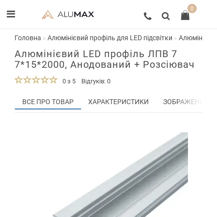
0
Головна
Алюмінієвий профіль для LED підсвітки
Алюмінієвий
Алюмінієвий LED профіль ЛПВ 7
7*15*2000, Анодований + Розсіювач
0 з 5
Відгуків: 0
ВСЕ ПРО ТОВАР
ХАРАКТЕРИСТИКИ
ЗОБРАЖЕННЯ