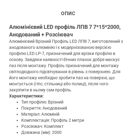
ОПИС
Алюмінієвий LED профіль ЛПВ 7 7*15*2000,
Анодований + Розсіювач
Алюмінієвий Врізний Профіль LED ЛПВ 7, виготовлений з
анодованого алюмінію і є модернізованою версією
профілю LED LP-7, призначений для врізки профілю в
основу. Завдяки наявності бічних планок добре маскує
паз після монтажу. Профіль призначений для монтажу
світлодіодного підсвічування в рівень з поверхнею. Для
його монтажу необхідно зробити паз на поверхні, що
монтується (гіпс, стільниці або полиці), після чого
закріпити в ньому сам профіль.
Характеристики:
Тип профілю: Врізний
Покриття: Анодований
Матеріал: Алюміній
Комплектація: Профіль 2 метри
Розсіювач: Комплект
Довжина (мм): 2000