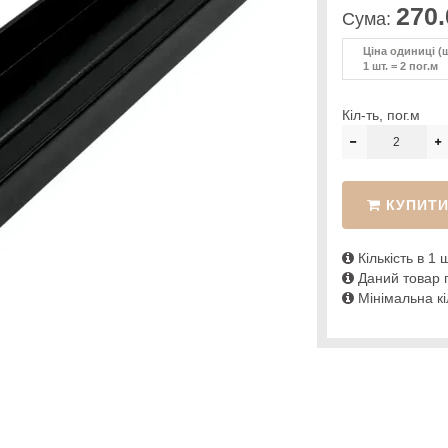
270.
Сума:
Ціна одиниці (ш
1 шт. = 2 пог.м
Кіл-ть, пог.м
КУПИТ
Кількість в 1 ш
Даний товар п
Мінімальна кіл