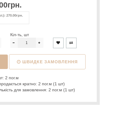
00грн.
т.): 270.00грн.
Кіл-ть, шт
И
ШВИДКЕ ЗАМОВЛЕННЯ
т: 2 пог.м
родається кратно: 2 пог.м (1 шт)
ькість для замовлення: 2 пог.м (1 шт)